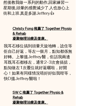
然後教我做一系列的動作,回家練習一
星期後,頭暈的感覺減少了.人也放心上
街和上班.真是多謝Jeffery👍
Christy Fong 推薦了 Together Physio
& Rehab
凝聚物理治療及復康。
我耳石移位搞到頭暈天旋地轉，諗住等
佢自己好返，等左一個月，點知都係無
好轉。上黎搵Jeffrey醫，佢話我兩邊
耳既耳石都移左，通常2-3次會搞掂，
點知做左1次覆位就好返曬啦，好開
心！如果有同樣情況唔好好似我咁等，
快D搵Jeffrey醫啦！
SW C 推薦了 Together Physio &
Rehab
凝聚物理治療及復康。