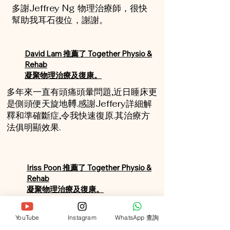
多謝Jeffrey Ng 物理治療師，很快
幫助我耳石復位，謝謝。
David Lam 推薦了 Together Physio &
Rehab
凝聚物理治療及復康。
多年來一直有頭痛頭暈問題,近日睡床更
是側頭便天旋地𨍭.感謝Jeffery詳細解
釋和準確斷症,令我快速復原.其治療方
法俱明顯效果.
Iriss Poon 推薦了 Together Physio &
Rehab
凝聚物理治療及復康。
前排拉傷頸部肌肉，頭都擰唔到，
YouTube
Instagram
WhatsApp 查詢
急急找Silvia 幫手。做了2次治療就