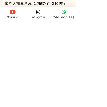
常見因前庭系統出現問題而引起的症
狀
前庭系統的位置及解剖學構造
YouTube
Instagram
WhatsApp 查詢
那麼身體什麼結構會影響到前庭系
統？
如何知道前庭系統功能出現問題？
了解更多
凝聚頭暈治療中心
Together Vestibular
Rehabilitation Centre
診所地址
九龍佐敦嘉賓商業大廈