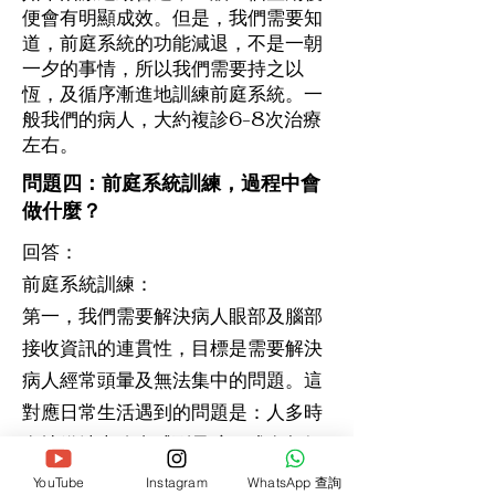
便會有明顯成效。但是，我們需要知
道，前庭系統的功能減退，不是一朝
一夕的事情，所以我們需要持之以
恆，及循序漸進地訓練前庭系統。一
般我們的病人，大約複診6-8次治療
左右。
問題四：前庭系統訓練，過程中會
做什麼？
回答：
前庭系統訓練：
第一，我們需要解決病人眼部及腦部
接收資訊的連貫性，目標是需要解決
病人經常頭暈及無法集中的問題。這
對應日常生活遇到的問題是：人多時
在地鐵站走路會感到暈眩，或在超級
市場購物時感到眼花瞭亂
YouTube
Instagram
WhatsApp 查詢