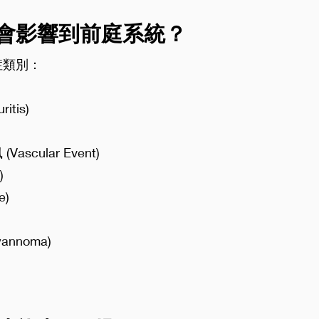
會影響到前庭系統？
症類別：
itis)
cular Event)
)
e)
annoma)