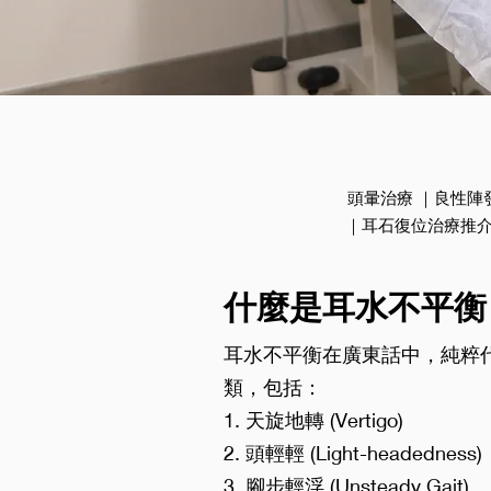
頭暈治療 ｜良性陣
｜耳石復位治療推介 
什麼是耳水不平衡
耳水不平衡在廣東話中，純粹
類，包括：
1. 天旋地轉 (Vertigo)
2. 頭輕輕 (Light-headedness)
3. 腳步輕浮 (Unsteady Gait)