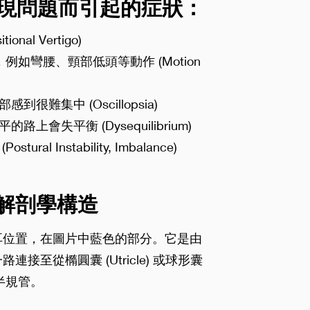
現問題而引起的症狀：
al Vertigo)
例如彎腰、頸部低頭等動作 (Motion
難集中 (Oscillopsia)
會失平衡 (Dysequilibrium)
l Instability, Imbalance)
解剖學構造
耳位置，在圖片中藍色的部分。它是由
接至從橢圓囊 (Utricle) 或球形囊
條半規管。